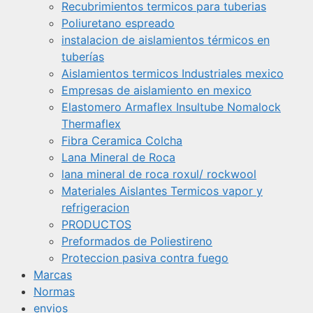
Recubrimientos termicos para tuberias
Poliuretano espreado
instalacion de aislamientos térmicos en
tuberías
Aislamientos termicos Industriales mexico
Empresas de aislamiento en mexico
Elastomero Armaflex Insultube Nomalock
Thermaflex
Fibra Ceramica Colcha
Lana Mineral de Roca
lana mineral de roca roxul/ rockwool
Materiales Aislantes Termicos vapor y
refrigeracion
PRODUCTOS
Preformados de Poliestireno
Proteccion pasiva contra fuego
Marcas
Normas
envios